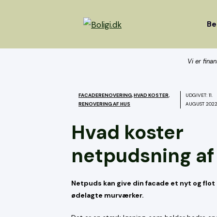
Hop
til
Be
indhold
Vi er fina
FACADERENOVERING
,
HVAD KOSTER
,
UDGIVET:
11.
RENOVERING AF HUS
AUGUST 202
Hvad koster
netpudsning af
Netpuds kan give din facade et nyt og flot
ødelagte murværker.