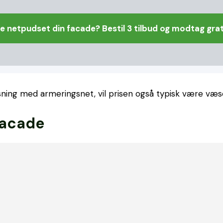
ve netpudset din facade? Bestil 3 tilbud og modtag grat
ing med armeringsnet, vil prisen også typisk være væse
facade