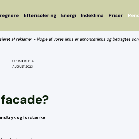
regnere
Efterisolering
Energi
Indeklima
Priser
Reno
nsieret af reklamer - Nogle af vores links er annoncørlinks og betragtes so
OPDATERET:
14.
2
AUGUST 2023
 facade?
 indtryk og forstærke