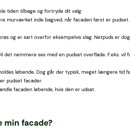
e tiden tilbage og fortryde dit valg.
e murværket inde bagved, når facaden først er pudset. F
øs og er sart overfor eksempelvis slag. Netpuds er dog
vil det nemmere ses med en pudset overflade. F.eks. vil
holdes løbende. Dog går der typisk, meget længere tid f
er pudset facader.
ndle facaden løbende, hvis den er udsat.
e min facade?