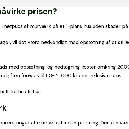
åvirke prisen?
 i netpuds af murværk på et 1-plans hus uden skader p
tager, vil det være nødvendigt med opsætning af et stilla
tillads med opsætning, og nedtagning koster omkring 20.
an udgiften forøges til 60-70.000 kroner inklusiv moms.
elt fra hus til hus.
rk
parere noget af murværket inden pudsning. Der kan vær