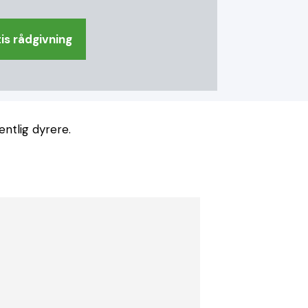
is rådgivning
ntlig dyrere.