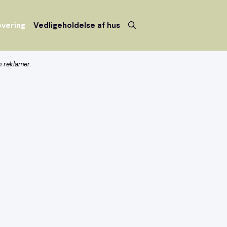
vering
Vedligeholdelse af hus
m reklamer.