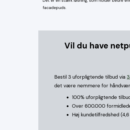
Det er en stærk løsning, som holder bedre en
facadepuds.
Vil du have netp
Bestil 3 uforpligtende tilbud via
3
det være nemmere for håndværk
100% uforpligtende tilbud
Over 600.000 formidlede t
Høj kundetilfredshed (4,6