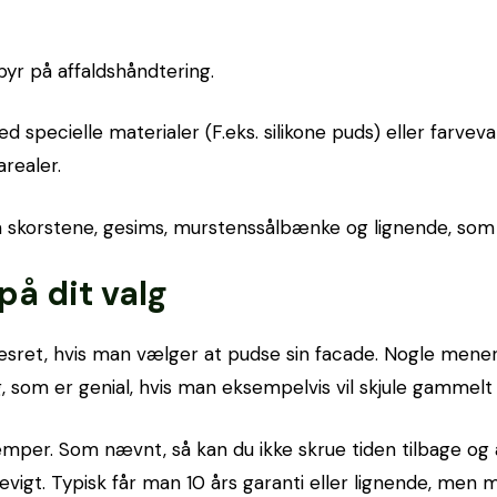
yr på affaldshåndtering.
 specielle materialer (F.eks. silikone puds) eller farve
realer.
m skorstene, gesims, murstenssålbænke og lignende, som 
på dit valg
sesret, hvis man vælger at pudse sin facade. Nogle mener
, som er genial, hvis man eksempelvis vil skjule gammel
per. Som nævnt, så kan du ikke skrue tiden tilbage og 
igt. Typisk får man 10 års garanti eller lignende, men m