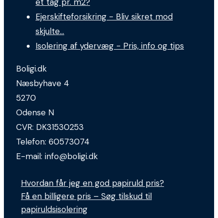
et tag pr. m2?
Ejerskifteforsikring - Bliv sikret mod
skjulte…
Isolering af ydervæg - Pris, info og tips
Boligi.dk
Næsbyhave 4
5270
Odense N
CVR:
DK31530253
Telefon:
60573074
E-mail:
info@boligi.dk
Hvordan får jeg en god papiruld pris?
Få en billigere pris – Søg tilskud til
papiruldsisolering