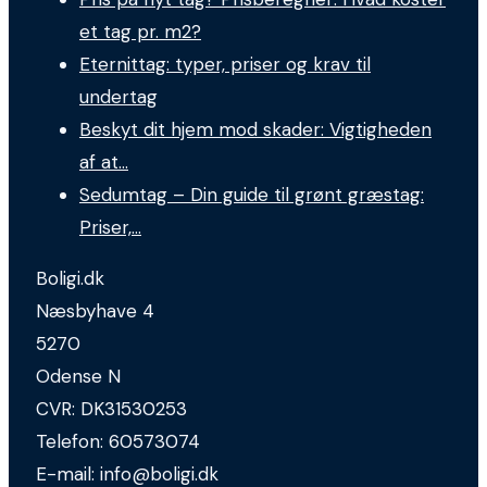
et tag pr. m2?
Eternittag: typer, priser og krav til
undertag
Beskyt dit hjem mod skader: Vigtigheden
af at…
Sedumtag – Din guide til grønt græstag:
Priser,…
Boligi.dk
Næsbyhave 4
5270
Odense N
CVR:
DK31530253
Telefon:
60573074
E-mail:
info@boligi.dk