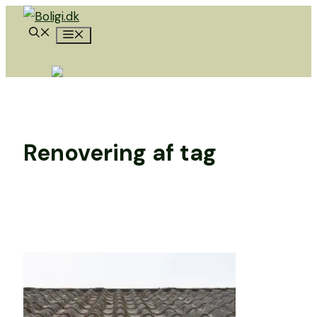
Hop
Menu
til
indhold
Renovering af tag